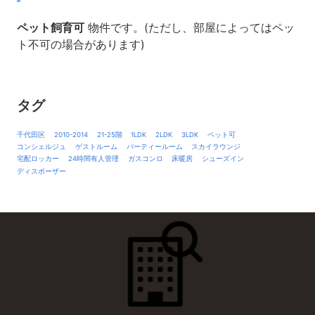
ペット飼育可
物件です。(ただし、部屋によってはペッ
ト不可の場合があります)
タグ
千代田区
2010-2014
21-25階
1LDK
2LDK
3LDK
ペット可
コンシェルジュ
ゲストルーム
パーティールーム
スカイラウンジ
宅配ロッカー
24時間有人管理
ガスコンロ
床暖房
シューズイン
ディスポーザー