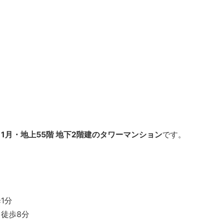
年11月・地上55階 地下2階建のタワーマンション
です。
1分
徒歩8分