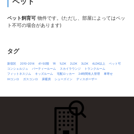
ペット
ペット飼育可
物件です。(ただし、部屋によってはペッ
ト不可の場合があります)
タグ
新宿区
2010-2014
41-50階
1R
1LDK
2LDK
3LDK
4LDK以上
ペット可
コンシェルジュ
パーティールーム
スカイラウンジ
トランクルーム
フィットネスジム
キッズルーム
宅配ロッカー
24時間有人管理
車寄せ
IHコンロ
ガスコンロ
床暖房
シューズイン
ディスポーザー