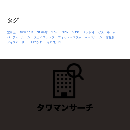
タグ
豊島区
2010-2014
51-60階
1LDK
2LDK
3LDK
ペット可
ゲストルーム
パーティールーム
スカイラウンジ
フィットネスジム
キッズルーム
床暖房
ディスポーザー
IHコンロ
ガスコンロ