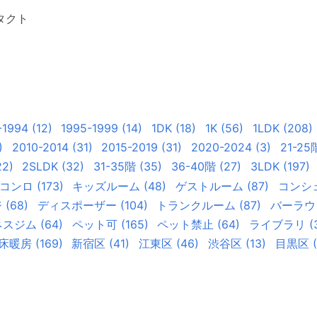
タクト
-1994
(
12
)
1995-1999
(
14
)
1DK
(
18
)
1K
(
56
)
1LDK
(
208
)
)
2010-2014
(
31
)
2015-2019
(
31
)
2020-2024
(
3
)
21-25
22
)
2SLDK
(
32
)
31-35階
(
35
)
36-40階
(
27
)
3LDK
(
197
)
コンロ
(
173
)
キッズルーム
(
48
)
ゲストルーム
(
87
)
コンシ
ジ
(
68
)
ディスポーザー
(
104
)
トランクルーム
(
87
)
バーラウ
ネスジム
(
64
)
ペット可
(
165
)
ペット禁止
(
64
)
ライブラリ
(
床暖房
(
169
)
新宿区
(
41
)
江東区
(
46
)
渋谷区
(
13
)
目黒区
(